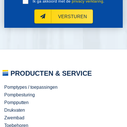
Ik ga akkoord met de
privacy verklaring
.
VERSTUREN
PRODUCTEN & SERVICE
Pomptypes / toepassingen
Pompbesturing
Pompputten
Drukvaten
Zwembad
Toebehoren