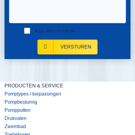
Ik ga akkoord met de
privacy verklaring
.
VERSTUREN
PRODUCTEN & SERVICE
Pomptypes / toepassingen
Pompbesturing
Pompputten
Drukvaten
Zwembad
Toebehoren