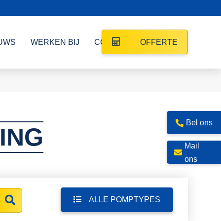
UWS
WERKEN BIJ
CONTACT
OFFERTE
Bel ons
ING
Mail
ons
ALLE POMPTYPES