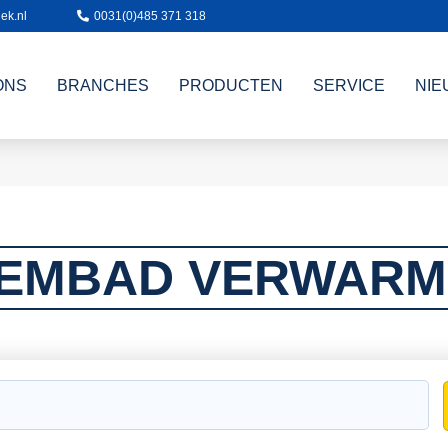
ek.nl
0031(0)485 371 318
ONS
BRANCHES
PRODUCTEN
SERVICE
NIE
EMBAD VERWARM