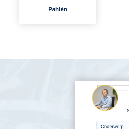
Pahlén
S