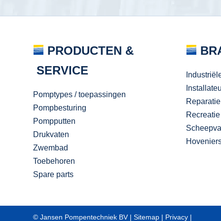
PRODUCTEN &
BR
SERVICE
Industriël
Installate
Pomptypes / toepassingen
Reparatie
Pompbesturing
Recreatie
Pompputten
Scheepva
Drukvaten
Hovenier
Zwembad
Toebehoren
Spare parts
© Jansen Pompentechniek BV |
Sitemap
|
Privacy
|