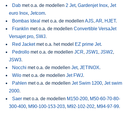
Dab
met o.a. de modellen
2 Jet
,
Gardenjet Inox
,
Jet
euro Inox
,
Jetcom
.
Bombas Ideal
met o.a. de modellen
AJS
,
AR
,
HJET
.
Franklin
met o.a. de modellen
Convertible VersaJet
Versajet pro
,
SWJ
.
Red Jacket
met o.a. het model
EZ prime Jet
.
Pedrollo
met o.a. de modellen
JCR
,
JSW1
,
JSW2
,
JSW3
.
Nocchi
met o.a. de modellen
Jet
,
JETINOX
.
Wilo
met o.a. de modellen
Jet FWJ
.
Pahlen
met o.a. de modellen
Jet Swim 1200
,
Jet swim
2000
.
Saer
met o.a. de modellen
M150-200
,
M50-60-70-80-
300-400
,
M90-100-153-203
,
M92-102-202
,
M94-97-99
.