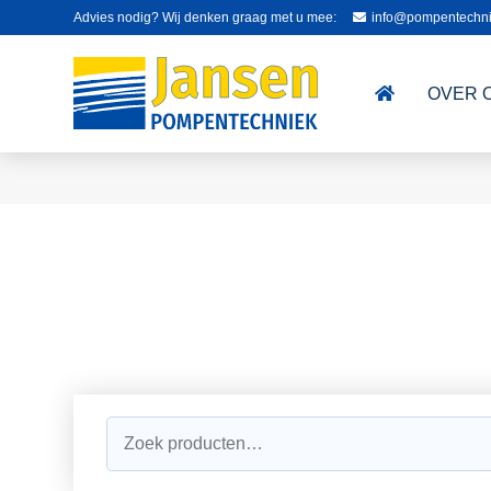
Advies nodig? Wij denken graag met u mee:
info@pompentechni
OVER 
Zoeken
naar: