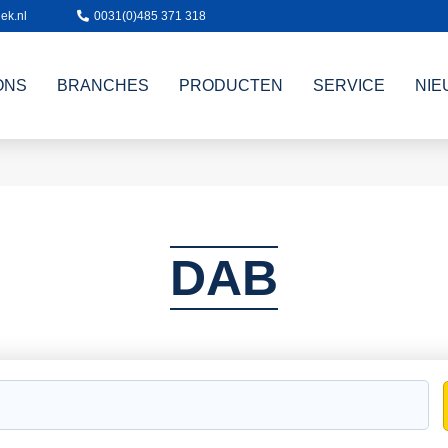
ek.nl
0031(0)485 371 318
ONS
BRANCHES
PRODUCTEN
SERVICE
NIE
DAB