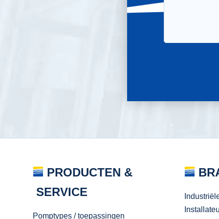
PRODUCTEN &
BR
SERVICE
Industriël
Installate
Pomptypes / toepassingen