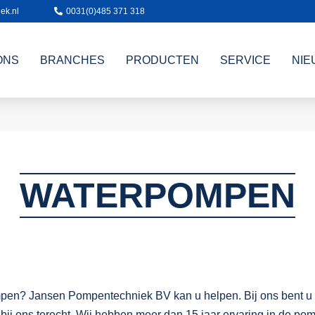
ek.nl
0031(0)485 371 318
ONS
BRANCHES
PRODUCTEN
SERVICE
NIE
WATERPOMPEN
ompen? Jansen Pompentechniek BV kan u helpen. Bij ons bent u aa
ij ons terecht. Wij hebben meer dan 15 jaar ervaring in de p