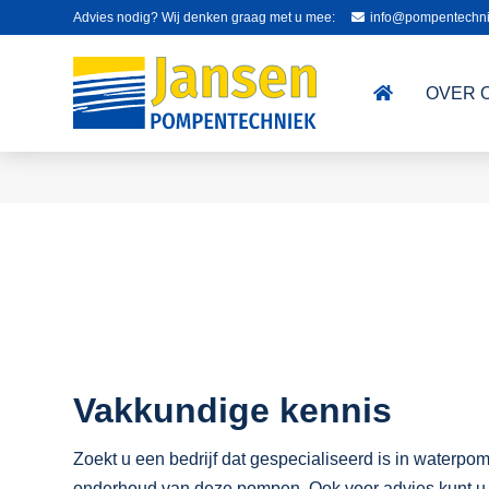
Advies nodig? Wij denken graag met u mee:
info@pompentechni
OVER 
Vakkundige kennis
Zoekt u een bedrijf dat gespecialiseerd is in waterp
onderhoud van deze pompen. Ook voor advies kunt u b