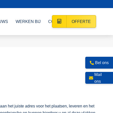
UWS
WERKEN BIJ
CONTACT
OFFERTE
Bel ons
Mail
ons
n het juiste adres voor het plaatsen, leveren en het
ompenbranche en kunnen hierdoor u op al deze vlakken