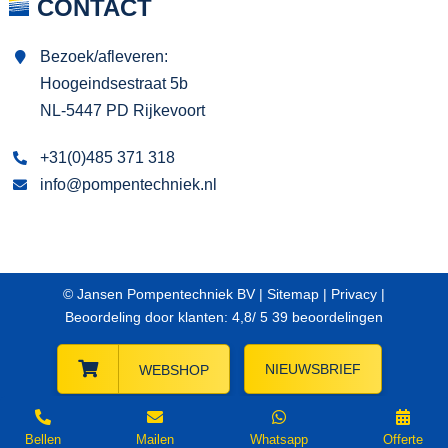
CONTACT
Bezoek/afleveren:
Hoogeindsestraat 5b
NL-5447 PD Rijkevoort
+31(0)485 371 318
info@pompentechniek.nl
© Jansen Pompentechniek BV |
Sitemap
|
Privacy
|
Beoordeling
door klanten:
4,8
/
5
39
beoordelingen
NIEUWSBRIEF
WEBSHOP
Bellen
Mailen
Whatsapp
Offerte