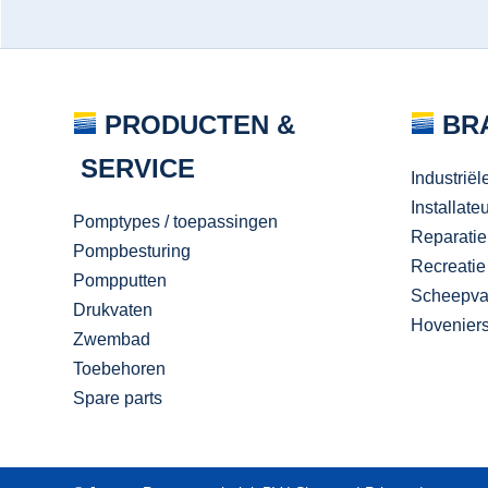
PRODUCTEN &
BR
SERVICE
Industriël
Installate
Pomptypes / toepassingen
Reparatie
Pompbesturing
Recreatie
Pompputten
Scheepva
Drukvaten
Hovenier
Zwembad
Toebehoren
Spare parts