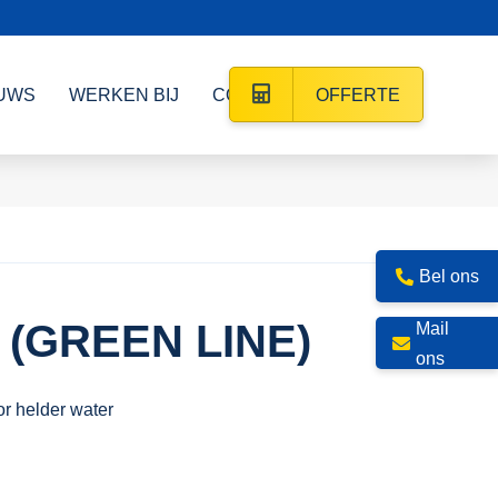
UWS
WERKEN BIJ
CONTACT
OFFERTE
Bel ons
 (GREEN LINE)
Mail
ons
r helder water