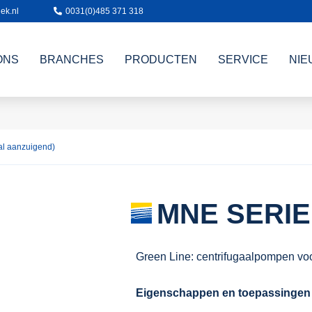
ek.nl
0031(0)485 371 318
ONS
BRANCHES
PRODUCTEN
SERVICE
NIE
al aanzuigend)
MNE SERIE
Green Line: centrifugaalpompen voo
Eigenschappen en toepassingen