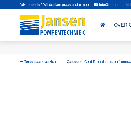
Advies nodig? Wij denken graag met u mee:
info@pompentechni
OVER 
Terug naar overzicht
Categorie:
Centrifugaal pompen (norma