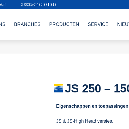
k.nl
0031(0)485 371 318
NS
BRANCHES
PRODUCTEN
SERVICE
NIE
JS 250 – 15
Eigenschappen en toepassingen
JS & JS-High Head versies.