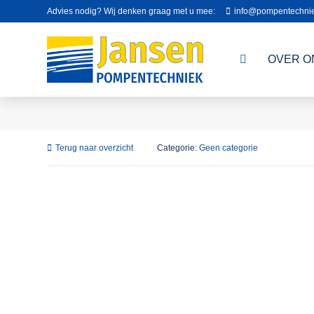
Advies nodig? Wij denken graag met u mee:
info@pompentechnie
OVER O
Terug naar overzicht
Categorie:
Geen categorie