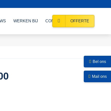
UWS
WERKEN BIJ
CONTACT
OFFERTE
Bel ons
00
Mail ons