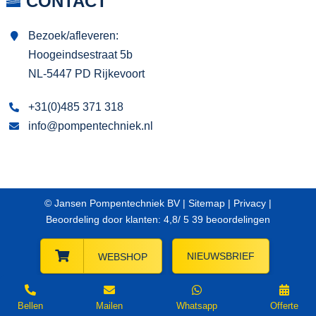
CONTACT
Bezoek/afleveren:
Hoogeindsestraat 5b
NL-5447 PD Rijkevoort
+31(0)485 371 318
info@pompentechniek.nl
© Jansen Pompentechniek BV |
Sitemap
|
Privacy
|
Beoordeling
door klanten:
4,8
/
5
39
beoordelingen
NIEUWSBRIEF
WEBSHOP
Bellen
Mailen
Whatsapp
Offerte