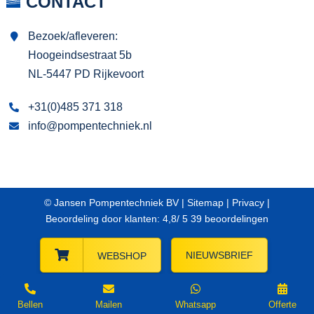
CONTACT
Bezoek/afleveren:
Hoogeindsestraat 5b
NL-5447 PD Rijkevoort
+31(0)485 371 318
info@pompentechniek.nl
© Jansen Pompentechniek BV |
Sitemap
|
Privacy
|
Beoordeling
door klanten:
4,8
/
5
39
beoordelingen
NIEUWSBRIEF
WEBSHOP
Bellen
Mailen
Whatsapp
Offerte