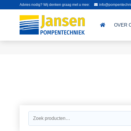
Advies nodig? Wij denken graag met u mee:
info@pompentechni
OVER 
Zoeken
naar: