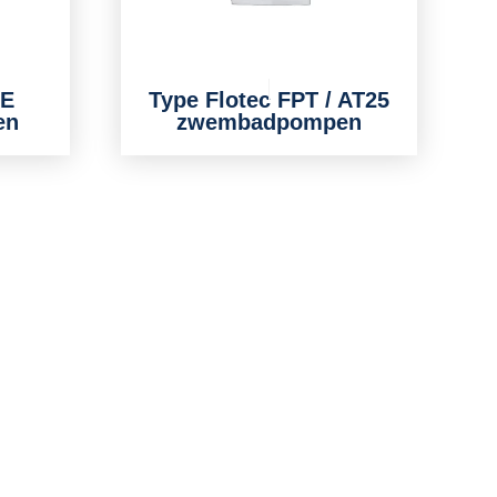
SE
Type Flotec FPT / AT25
en
zwembadpompen