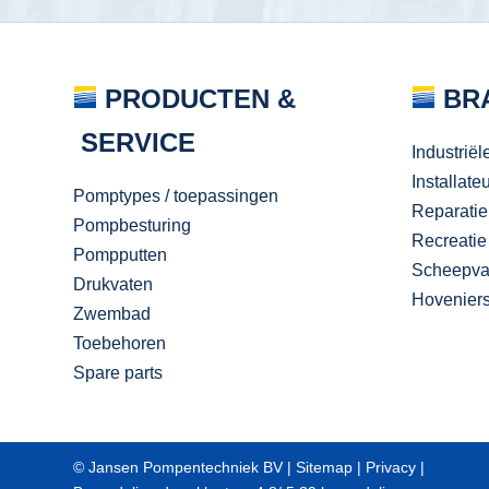
PRODUCTEN &
BR
SERVICE
Industriël
Installate
Pomptypes / toepassingen
Reparatie
Pompbesturing
Recreatie
Pompputten
Scheepva
Drukvaten
Hovenier
Zwembad
Toebehoren
Spare parts
© Jansen Pompentechniek BV |
Sitemap
|
Privacy
|