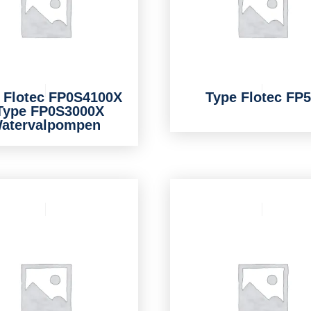
 Flotec FP0S4100X
Type Flotec FP
 Type FP0S3000X
atervalpompen