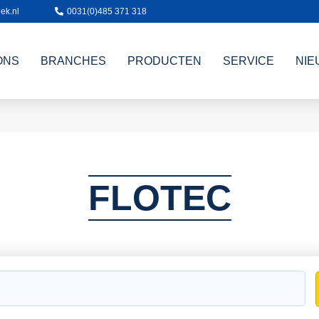
ek.nl
0031(0)485 371 318
ONS
BRANCHES
PRODUCTEN
SERVICE
NIE
FLOTEC