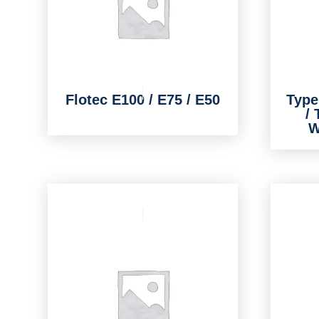
Flotec E100 / E75 / E50
Type
/
W