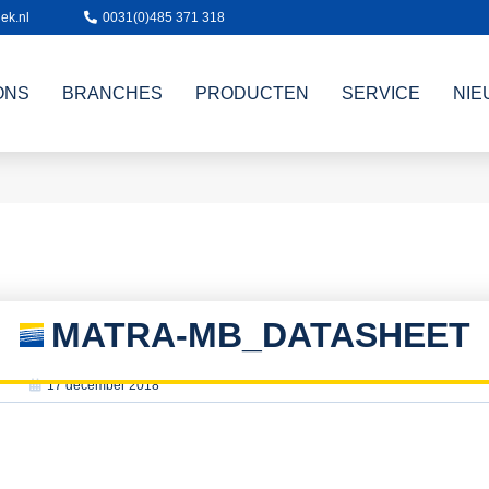
ek.nl
0031(0)485 371 318
ONS
BRANCHES
PRODUCTEN
SERVICE
NIE
MATRA-MB_DATASHEET
17 december 2018