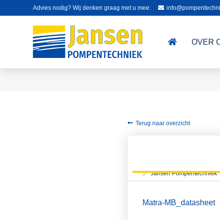
Advies nodig? Wij denken graag met u mee:
info@pompentechni
OVER 
Terug naar overzicht
Jansen Pompentechniek
Matra-MB_datasheet