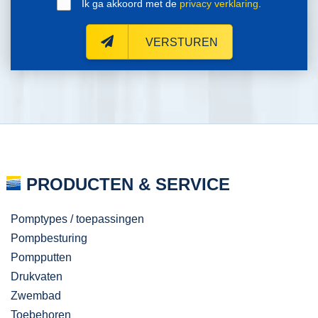
Ik ga akkoord met de
privacy verklaring
.
VERSTUREN
PRODUCTEN & SERVICE
Pomptypes / toepassingen
Pompbesturing
Pompputten
Drukvaten
Zwembad
Toebehoren