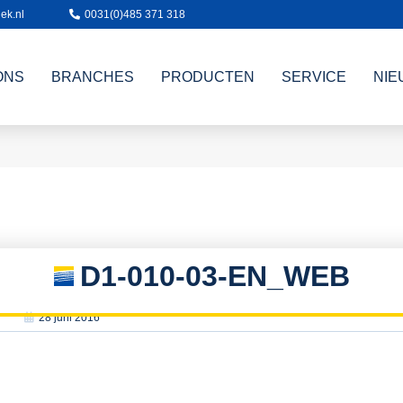
ek.nl
0031(0)485 371 318
ONS
BRANCHES
PRODUCTEN
SERVICE
NIE
D1-010-03-EN_WEB
28 juni 2016