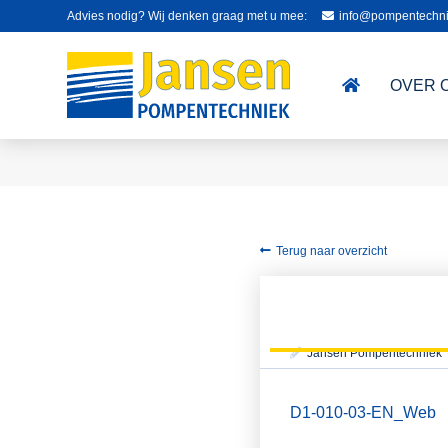
Advies nodig? Wij denken graag met u mee:
info@pompentechni
OVER 
Terug naar overzicht
Jansen Pompentechniek
D1-010-03-EN_Web