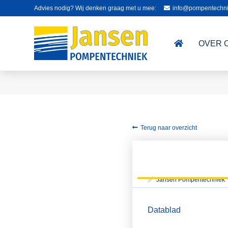
Advies nodig? Wij denken graag met u mee:
info@pompentechni
OVER 
Terug naar overzicht
Jansen Pompentechniek
Datablad