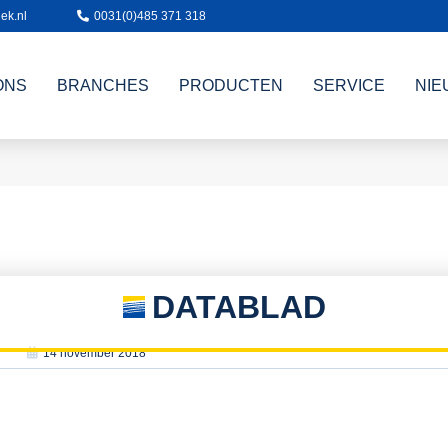
ek.nl
0031(0)485 371 318
ONS
BRANCHES
PRODUCTEN
SERVICE
NIE
DATABLAD
14 november 2018