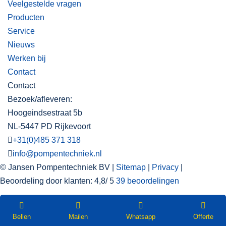
Veelgestelde vragen
Producten
Service
Nieuws
Werken bij
Contact
Contact
Bezoek/afleveren:
Hoogeindsestraat 5b
NL-5447 PD Rijkevoort
+31(0)485 371 318
info@pompentechniek.nl
© Jansen Pompentechniek BV |
Sitemap
|
Privacy
|
Beoordeling
door klanten:
4,8
/
5
39
beoordelingen
WEBSHOP
Nieuwsbrief
Bellen
Mailen
Whatsapp
Offerte