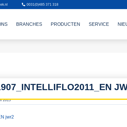
ek.nl
0031(0)485 371 318
ONS
BRANCHES
PRODUCTEN
SERVICE
NIE
1907_INTELLIFLO2011_EN J
er 2015
EN jwr2