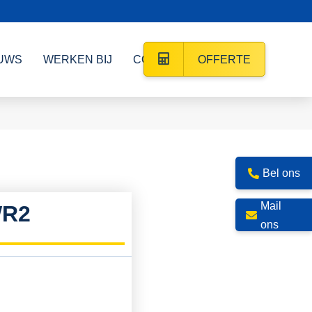
UWS
WERKEN BIJ
CONTACT
OFFERTE
Bel ons
Mail
WR2
ons