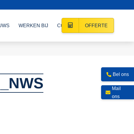
UWS
WERKEN BIJ
CONTACT
OFFERTE
Bel ons
E_NWS
Mail
ons