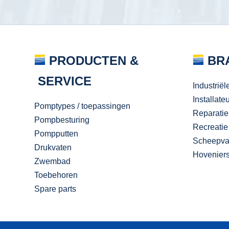
PRODUCTEN &
BR
SERVICE
Industriël
Installate
Pomptypes / toepassingen
Reparatie
Pompbesturing
Recreatie
Pompputten
Scheepva
Drukvaten
Hovenier
Zwembad
Toebehoren
Spare parts