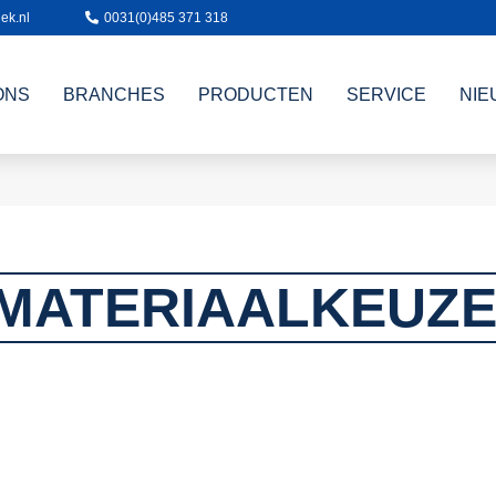
ek.nl
0031(0)485 371 318
ONS
BRANCHES
PRODUCTEN
SERVICE
NIE
MATERIAALKEUZ