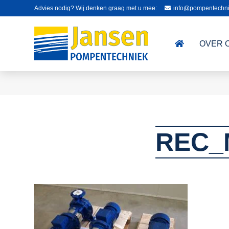
Advies nodig? Wij denken graag met u mee:
info@pompentechni
OVER 
REC_