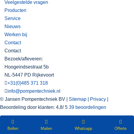
Veelgestelde vragen
Producten
Service
Nieuws
Werken bij
Contact
Contact
Bezoek/afleveren:
Hoogeindsestraat 5b
NL-5447 PD Rijkevoort
+31(0)485 371 318
info@pompentechniek.nl
© Jansen Pompentechniek BV |
Sitemap
|
Privacy
|
Beoordeling
door klanten:
4,8
/
5
39
beoordelingen
WEBSHOP
Nieuwsbrief
Bellen
Mailen
Whatsapp
Offerte