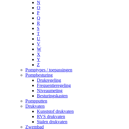
N
O
P
Q
R
S
T
U
V
W
X
Y
Z
Pomptypes / toepassingen
Pompbesturing
Drukregeling
Frequentieregeling
Niveaumeting
Besturingskasten
Pompputten
Drukvaten
Kunststof drukvaten
RVS drukvaten
Stalen drukvaten
Zwembad