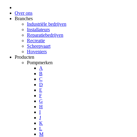
Over ons
Branches
Industriële bedrijven
Installateurs
Reparatiebedrijven
Recreatie
Scheepvaart
Hoveniers
Producten
Pompmerken
A
B
C
D
E
F
G
H
I
J
K
L
M