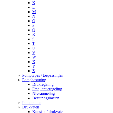
K
L
M
N
O
P
Q
R
S
T
U
V
W
X
Y
Z
Pomptypes / toepassingen
Pompbesturing
Drukregeling
Frequentieregeling
Niveaumeting
Besturingskasten
Pompputten
Drukvaten
Kunststof drukvaten