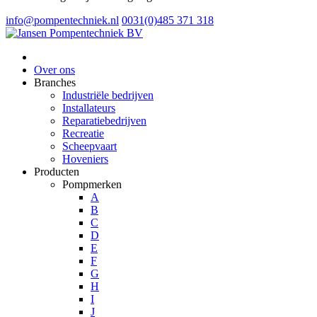
info@pompentechniek.nl
0031(0)485 371 318
Over ons
Branches
Industriële bedrijven
Installateurs
Reparatiebedrijven
Recreatie
Scheepvaart
Hoveniers
Producten
Pompmerken
A
B
C
D
E
F
G
H
I
J