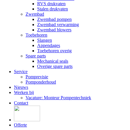
RVS drukvaten
Stalen drukvaten
Zwembad
Zwembad pompen
Zwembad verwarming
Zwembad blowers
Toebehoren
Slangen
Appendages
Toebehoren overig
Spare parts
Mechanical seals
Overige spare parts
Service
Pomprevisie
Pomponderhoud
Nieuws
Werken bij
Vacature: Monteur Pompentechniek
Contact
Offerte