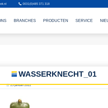
ek.nl
0031(0)485 371 318
ONS
BRANCHES
PRODUCTEN
SERVICE
NIE
WASSERKNECHT_01
25 januari 2022