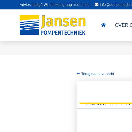
Advies nodig? Wij denken graag met u mee:
info@pompentechni
OVER 
Terug naar overzicht
Jansen Pompentechniek