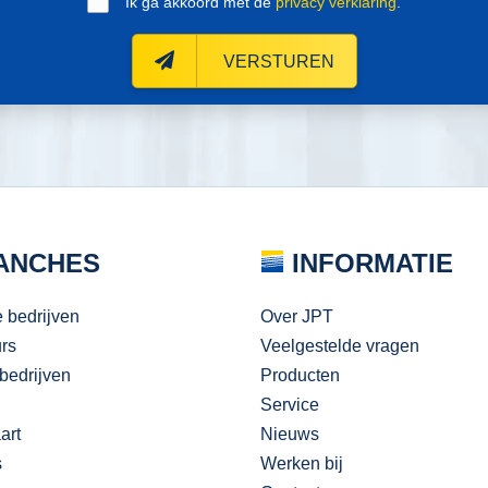
Ik ga akkoord met de
privacy verklaring
.
VERSTUREN
ANCHES
INFORMATIE
e bedrijven
Over JPT
urs
Veelgestelde vragen
bedrijven
Producten
Service
art
Nieuws
s
Werken bij