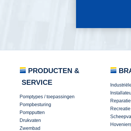
PRODUCTEN &
BR
SERVICE
Industriël
Installate
Pomptypes / toepassingen
Reparatie
Pompbesturing
Recreatie
Pompputten
Scheepva
Drukvaten
Hovenier
Zwembad