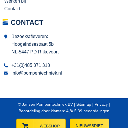
Werken bij
Contact
CONTACT
Bezoek/afleveren:
Hoogeindsestraat 5b
NL-5447 PD Rijkevoort
+31(0)485 371 318
info@pompentechniek.nl
© Jansen Pompentechniek BV |
Sitemap
|
Privacy
|
Beoordeling
door klanten:
4,8
/
5
39
beoordelingen
NIEUWSBRIEF
WEBSHOP