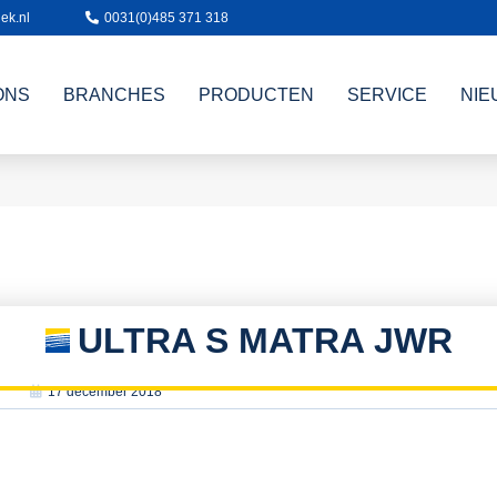
ek.nl
0031(0)485 371 318
ONS
BRANCHES
PRODUCTEN
SERVICE
NIE
ULTRA S MATRA JWR
17 december 2018