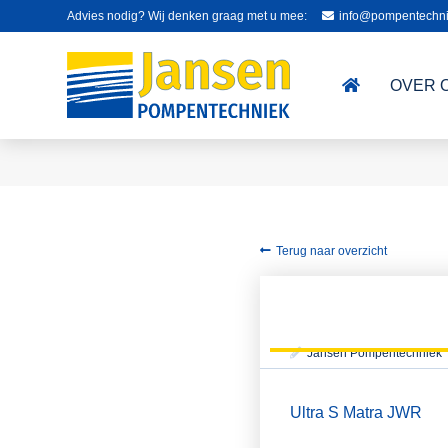
Advies nodig? Wij denken graag met u mee:
info@pompentechni
OVER 
Terug naar overzicht
Jansen Pompentechniek
Ultra S Matra JWR