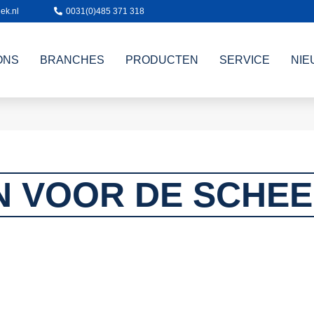
ek.nl
0031(0)485 371 318
ONS
BRANCHES
PRODUCTEN
SERVICE
NIE
 VOOR DE SCHE