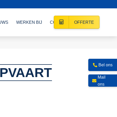
UWS
WERKEN BIJ
CONTACT
OFFERTE
Bel ons
EPVAART
Mail
ons