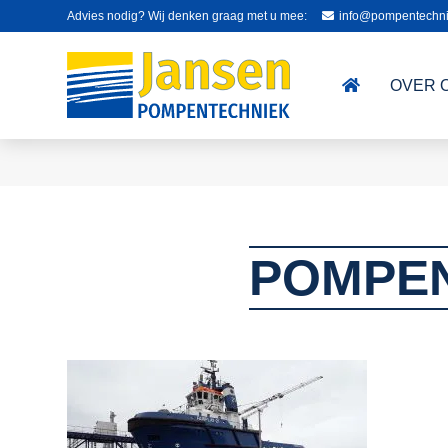
Advies nodig? Wij denken graag met u mee:
info@pompentechni
OVER 
POMPEN