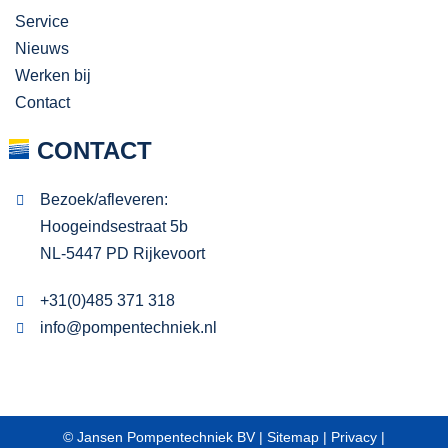
Service
Nieuws
Werken bij
Contact
CONTACT
Bezoek/afleveren:
Hoogeindsestraat 5b
NL-5447 PD Rijkevoort
+31(0)485 371 318
info@pompentechniek.nl
© Jansen Pompentechniek BV |
Sitemap
|
Privacy
|