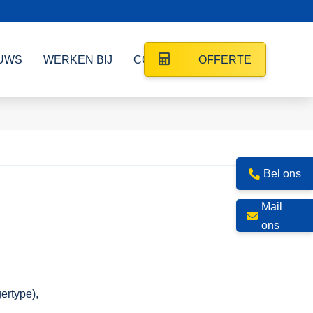
UWS
WERKEN BIJ
CONTACT
OFFERTE
Bel ons
Mail
ons
ertype),