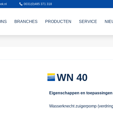
ek.nl
0031(0)485 371 318
ONS
BRANCHES
PRODUCTEN
SERVICE
NIE
WN 40
Eigenschappen en toepassingen
Wasserknecht zuigerpomp (verdring