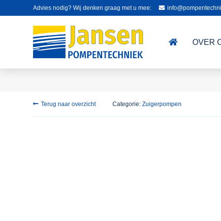
Advies nodig? Wij denken graag met u mee:
info@pompentechni
OVER 
Terug naar overzicht
Categorie:
Zuigerpompen