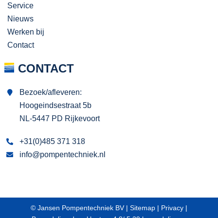
Service
Nieuws
Werken bij
Contact
CONTACT
Bezoek/afleveren:
Hoogeindsestraat 5b
NL-5447 PD Rijkevoort
+31(0)485 371 318
info@pompentechniek.nl
© Jansen Pompentechniek BV |
Sitemap
|
Privacy
|