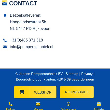
CONTACT
Bezoek/afleveren:
Hoogeindsestraat 5b
NL-5447 PD Rijkevoort
+31(0)485 371 318
info@pompentechniek.nl
© Jansen Pompentechniek BV |
Sitemap
|
Privacy
|
Beoordeling
door klanten:
4,8
/
5
39
beoordelingen
NIEUWSBRIEF
WEBSHOP
Bellen
Mailen
Whatsapp
Offerte