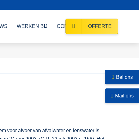
UWS
WERKEN BIJ
CONTACT
OFFERTE
Bel ons
Mail ons
em voor afvoer van afvalwater en lenswater is
an 24 juni 2003, (G.U. 22 juli 2003 n. 168). Het