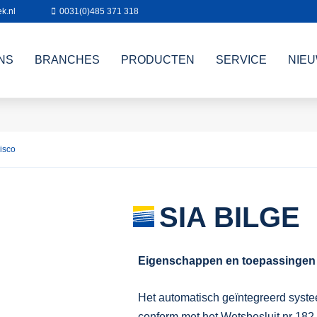
k.nl
0031(0)485 371 318
NS
BRANCHES
PRODUCTEN
SERVICE
NIE
isco
SIA BILGE
Eigenschappen en toepassingen
Het automatisch geïntegreerd syste
conform met het Wetsbesluit nr 182 v