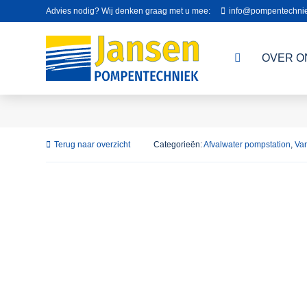
Advies nodig? Wij denken graag met u mee:
info@pompentechnie
OVER O
Terug naar overzicht
Categorieën:
Afvalwater pompstation
,
Var