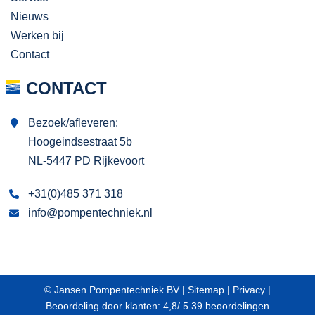
Nieuws
Werken bij
Contact
CONTACT
Bezoek/afleveren:
Hoogeindsestraat 5b
NL-5447 PD Rijkevoort
+31(0)485 371 318
info@pompentechniek.nl
© Jansen Pompentechniek BV |
Sitemap
|
Privacy
|
Beoordeling
door klanten:
4,8
/
5
39
beoordelingen