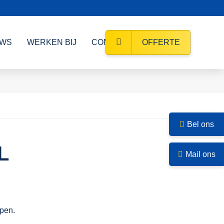
UWS
WERKEN BIJ
CONTACT
OFFERTE
Bel ons
L
Mail ons
pen.