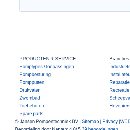
PRODUCTEN & SERVICE
Branches
Pomptypes / toepassingen
Industriël
Pompbesturing
Installate
Pompputten
Reparatie
Drukvaten
Recreatie
Zwembad
Scheepva
Toebehoren
Hovenier
Spare parts
© Jansen Pompentechniek BV |
Sitemap
|
Privacy
|
WE
Beoordeling
door klanten:
4,8
/
5
39
beoordelingen