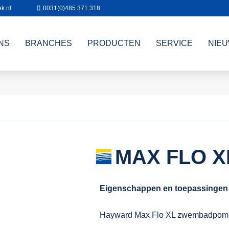
k.nl
0031(0)485 371 318
NS
BRANCHES
PRODUCTEN
SERVICE
NIE
MAX FLO X
Eigenschappen en toepassingen
Hayward Max Flo XL zwembadpom