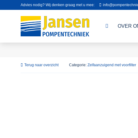
Advies nodig? Wij denken graag met u mee:
info@pompentechnie
OVER O
Terug naar overzicht
Categorie:
Zelfaanzuigend met voorfilter