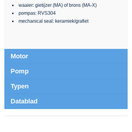
waaier: gietijzer (MA) of brons (MA-X)
pompas: RVS304
mechanical seal: keramiek/grafiet
Motor
Pomp
Typen
Datablad