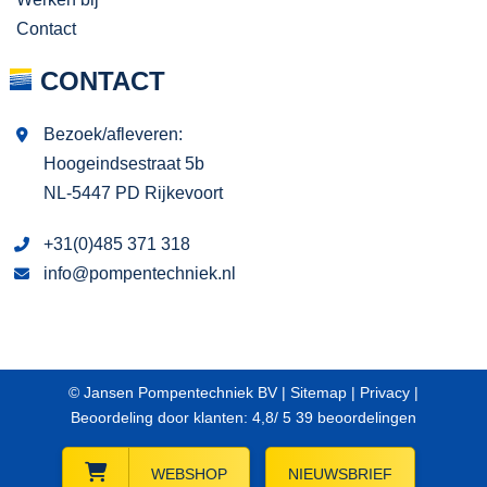
Contact
CONTACT
Bezoek/afleveren:
Hoogeindsestraat 5b
NL-5447 PD Rijkevoort
+31(0)485 371 318
info@pompentechniek.nl
© Jansen Pompentechniek BV |
Sitemap
|
Privacy
|
Beoordeling
door klanten:
4,8
/
5
39
beoordelingen
WEBSHOP
NIEUWSBRIEF