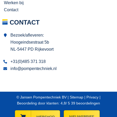
Werken bij
Contact
CONTACT
Bezoek/afleveren:
Hoogeindsestraat 5b
NL-5447 PD Rijkevoort
+31(0)485 371 318
info@pompentechniek.nl
© Jansen Pompentechniek BV |
Sitemap
|
Privacy
|
Beoordeling
door klanten:
4,8
/
5
39
beoordelingen
NIEUWSBRIEF