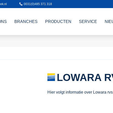
ek.nl
0031(0)485 371 318
ONS
BRANCHES
PRODUCTEN
SERVICE
NIE
LOWARA R
Hier volgt informatie over Lowara rv