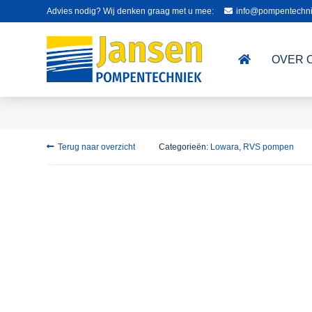
Advies nodig? Wij denken graag met u mee:
info@pompentechni
OVER 
Terug naar overzicht
Categorieën:
Lowara
,
RVS pompen