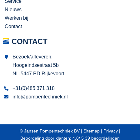
Service
Nieuws
Werken bij
Contact
CONTACT
Bezoek/afleveren:
Hoogeindsestraat 5b
NL-5447 PD Rijkevoort
+31(0)485 371 318
info@pompentechniek.nl
© Jansen Pompentechniek BV |
Sitemap
|
Privacy
|
Beoordeling
door klanten:
4,8
/
5
39
beoordelingen