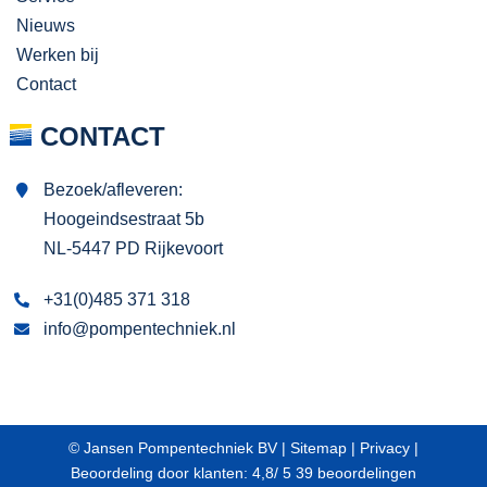
Nieuws
Werken bij
Contact
CONTACT
Bezoek/afleveren:
Hoogeindsestraat 5b
NL-5447 PD Rijkevoort
+31(0)485 371 318
info@pompentechniek.nl
© Jansen Pompentechniek BV |
Sitemap
|
Privacy
|
Beoordeling
door klanten:
4,8
/
5
39
beoordelingen