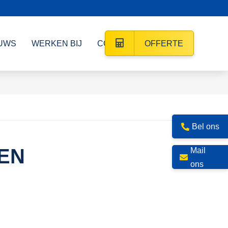
UWS
WERKEN BIJ
CONTACT
OFFERTE
Bel ons
EN
Mail
ons