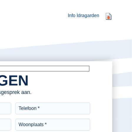
Info Idragarden
AGEN
esgesprek aan.