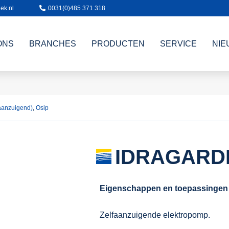
ek.nl
0031(0)485 371 318
ONS
BRANCHES
PRODUCTEN
SERVICE
NIE
aanzuigend)
,
Osip
IDRAGARD
Eigenschappen en toepassingen
Zelfaanzuigende elektropomp.