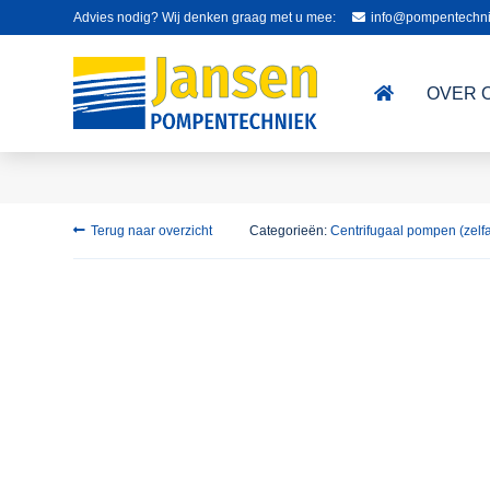
Advies nodig? Wij denken graag met u mee:
info@pompentechni
OVER 
Terug naar overzicht
Categorieën:
Centrifugaal pompen (zelf