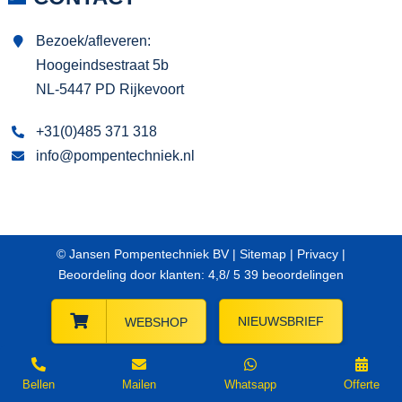
Bezoek/afleveren:
Hoogeindsestraat 5b
NL-5447 PD Rijkevoort
+31(0)485 371 318
info@pompentechniek.nl
© Jansen Pompentechniek BV |
Sitemap
|
Privacy
|
Beoordeling
door klanten:
4,8
/
5
39
beoordelingen
NIEUWSBRIEF
WEBSHOP
Bellen
Mailen
Whatsapp
Offerte