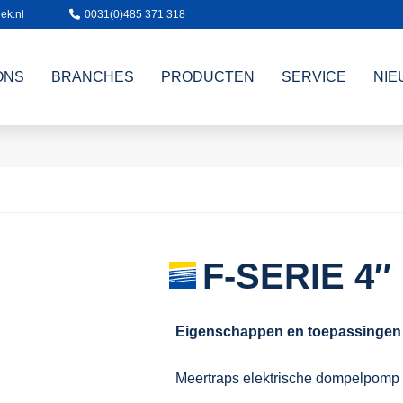
ek.nl
0031(0)485 371 318
ONS
BRANCHES
PRODUCTEN
SERVICE
NIE
F-SERIE 4″
Eigenschappen en toepassingen
Meertraps elektrische dompelpomp v