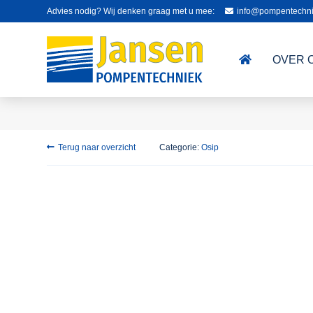
Advies nodig? Wij denken graag met u mee:
info@pompentechni
OVER 
Terug naar overzicht
Categorie:
Osip