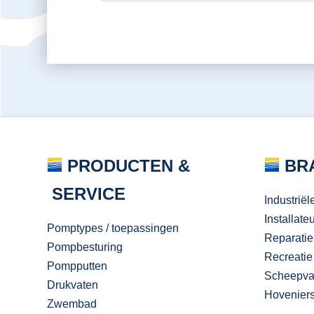
PRODUCTEN &
BR
SERVICE
Industriël
Installate
Pomptypes / toepassingen
Reparatie
Pompbesturing
Recreatie
Pompputten
Scheepva
Drukvaten
Hovenier
Zwembad