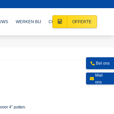
UWS
WERKEN BIJ
CONTACT
OFFERTE
Bel ons
Mail
ons
oor 4″ putten.