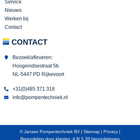
Service
Nieuws
Werken bij
Contact
CONTACT
Bezoek/afleveren:
Hoogeindsestraat 5b
NL-5447 PD Rijkevoort
+31(0)485 371 318
info@pompentechniek.nl
© Jansen Pompentechniek BV |
Sitemap
|
Privacy
|
Beoordeling
door klanten:
4,8
/
5
39
beoordelingen