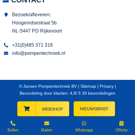
Bezoek/afleveren:
Hoogeindsestraat 5b
NL-5447 PD Rijkevoort
+31(0)485 371 318
info@pompentechniek.nl
© Jansen Pompentechniek BV |
Sitemap
|
Privacy
|
Beoordeling
door klanten:
4,8
/
5
39
beoordelingen
NIEUWSBRIEF
WEBSHOP
Bellen
Mailen
Whatsapp
Offerte