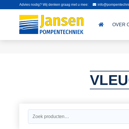
Advies nodig? Wij denken graag met u mee:
info@pompentechni
OVER 
VLEU
Zoeken
naar: