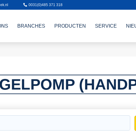
ek.nl
0031(0)485 371 318
ONS
BRANCHES
PRODUCTEN
SERVICE
NIE
GELPOMP (HAND