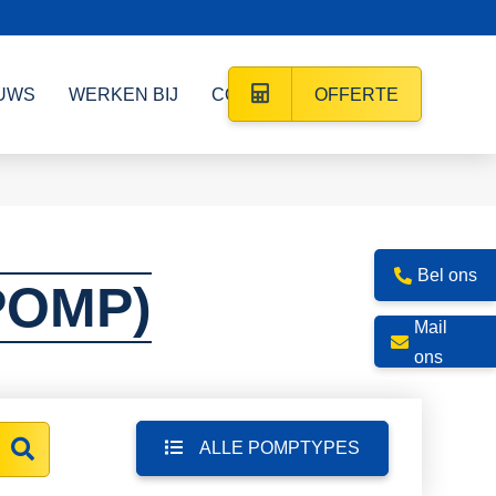
UWS
WERKEN BIJ
CONTACT
OFFERTE
Bel ons
POMP)
Mail
ons
ALLE POMPTYPES