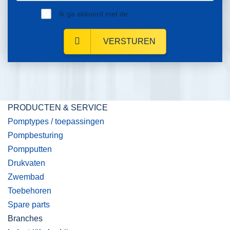
Ik ga akkoord met de
privacy verklaring
.
VERSTUREN
PRODUCTEN & SERVICE
Pomptypes / toepassingen
Pompbesturing
Pompputten
Drukvaten
Zwembad
Toebehoren
Spare parts
Branches