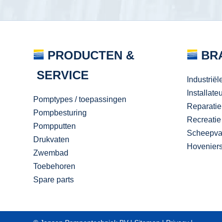
PRODUCTEN &
BR
SERVICE
Industriël
Installate
Pomptypes / toepassingen
Reparatie
Pompbesturing
Recreatie
Pompputten
Scheepva
Drukvaten
Hovenier
Zwembad
Toebehoren
Spare parts