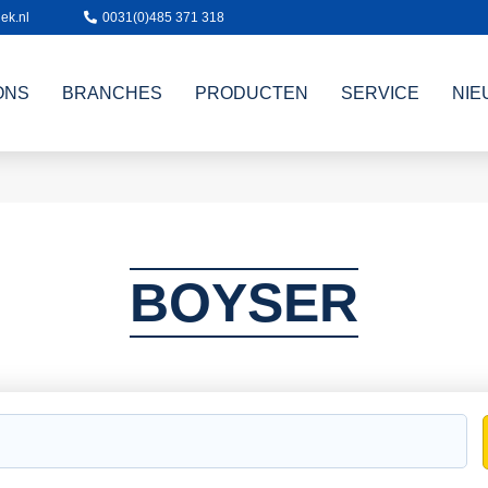
ek.nl
0031(0)485 371 318
ONS
BRANCHES
PRODUCTEN
SERVICE
NIE
BOYSER