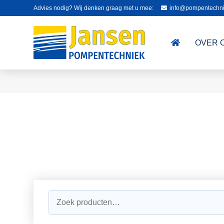
Advies nodig? Wij denken graag met u mee:
info@pompentechni
OVER 
Zoeken
naar: