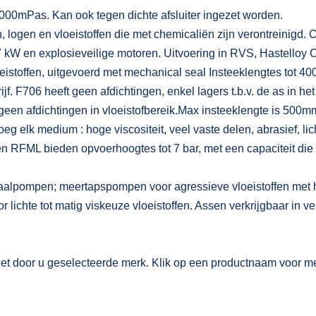
.000mPas. Kan ook tegen dichte afsluiter ingezet worden.
 logen en vloeistoffen die met chemicaliën zijn verontreinigd. C
7 kW en explosieveilige motoren. Uitvoering in RVS, Hastelloy
oeistoffen, uitgevoerd met mechanical seal Insteeklengtes tot 4
f. F706 heeft geen afdichtingen, enkel lagers t.b.v. de as in he
geen afdichtingen in vloeistofbereik.Max insteeklengte is 500m
elk medium : hoge viscositeit, veel vaste delen, abrasief, lic
RFML bieden opvoerhoogtes tot 7 bar, met een capaciteit die r
aalpompen; meertapspompen voor agressieve vloeistoffen met 
r lichte tot matig viskeuze vloeistoffen. Assen verkrijgbaar in 
et door u geselecteerde merk. Klik op een productnaam voor meer