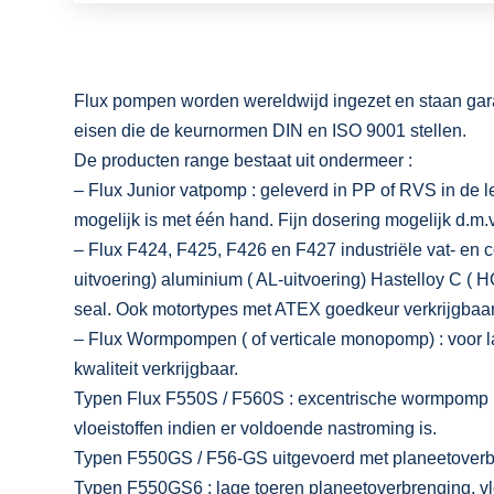
Flux pompen worden wereldwijd ingezet en staan garant 
eisen die de keurnormen DIN en ISO 9001 stellen.
De producten range bestaat uit ondermeer :
– Flux Junior vatpomp : geleverd in PP of RVS in d
mogelijk is met één hand. Fijn dosering mogelijk d.m.
– Flux F424, F425, F426 en F427 industriële vat- en c
uitvoering) aluminium ( AL-uitvoering) Hastelloy C ( 
seal. Ook motortypes met ATEX goedkeur verkrijgbaar
– Flux Wormpompen ( of verticale monopomp) : voor l
kwaliteit verkrijgbaar.
Typen Flux F550S / F560S : excentrische wormpomp in 
vloeistoffen indien er voldoende nastroming is.
Typen F550GS / F56-GS uitgevoerd met planeetoverbre
Typen F550GS6 : lage toeren planeetoverbrenging, vlo