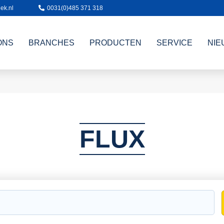
ek.nl
0031(0)485 371 318
ONS
BRANCHES
PRODUCTEN
SERVICE
NIE
FLUX