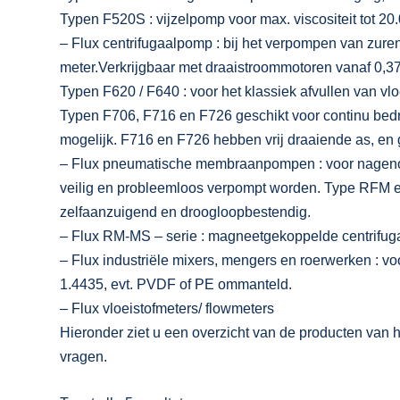
Typen F520S : vijzelpomp voor max. viscositeit tot 20
– Flux centrifugaalpomp : bij het verpompen van zuren,
meter.Verkrijgbaar met draaistroommotoren vanaf 0,3
Typen F620 / F640 : voor het klassiek afvullen van vl
Typen F706, F716 en F726 geschikt voor continu bedrij
mogelijk. F716 en F726 hebben vrij draaiende as, en 
– Flux pneumatische membraanpompen : voor nagenoeg 
veilig en probleemloos verpompt worden. Type RFM en 
zelfaanzuigend en droogloopbestendig.
– Flux RM-MS – serie : magneetgekoppelde centrifug
– Flux industriële mixers, mengers en roerwerken : voo
1.4435, evt. PVDF of PE ommanteld.
– Flux vloeistofmeters/ flowmeters
Hieronder ziet u een overzicht van de producten van h
vragen.