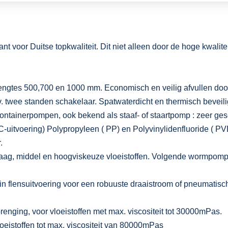
voor Duitse topkwaliteit. Dit niet alleen door de hoge kwaliteit
e lengtes 500,700 en 1000 mm. Economisch en veilig afvullen 
v. twee standen schakelaar. Spatwaterdicht en thermisch beveili
ontainerpompen, ook bekend als staaf- of staartpomp : zeer gesc
HC-uitvoering) Polypropyleen ( PP) en Polyvinylidenfluoride ( P
.
aag, middel en hoogviskeuze vloeistoffen. Volgende wormpompe
flensuitvoering voor een robuuste draaistroom of pneumatische 
nging, voor vloeistoffen met max. viscositeit tot 30000mPas.
eistoffen tot max. viscositeit van 80000mPas