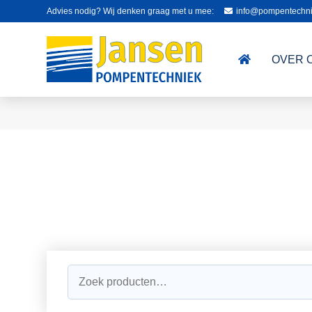
Advies nodig? Wij denken graag met u mee:
info@pompentechni
OVER 
Zoeken
naar: