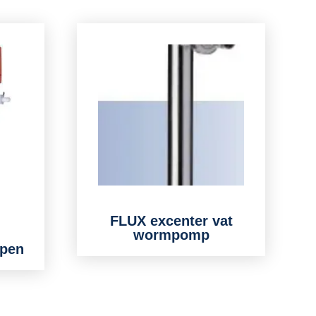
FLUX excenter vat
wormpomp
mpen