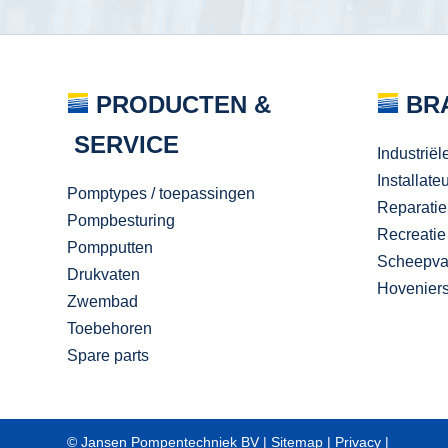
PRODUCTEN &
BR
SERVICE
Industriël
Installate
Pomptypes / toepassingen
Reparatie
Pompbesturing
Recreatie
Pompputten
Scheepva
Drukvaten
Hovenier
Zwembad
Toebehoren
Spare parts
© Jansen Pompentechniek BV |
Sitemap
|
Privacy
|