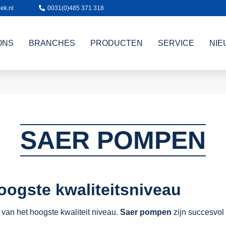
ek.nl
0031(0)485 371 318
ONS
BRANCHES
PRODUCTEN
SERVICE
NIE
SAER POMPEN
ogste kwaliteitsniveau
van het hoogste kwaliteit niveau.
Saer pompen
zijn succesvol 