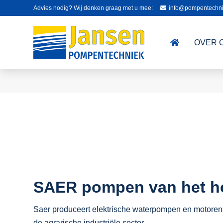
Advies nodig? Wij denken graag met u mee:
info@pompentechni
OVER 
SAER pompen van het ho
Saer produceert elektrische waterpompen en motoren 
de agrarische industriële sector.