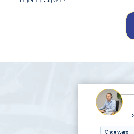
helpen u graag verder.
S