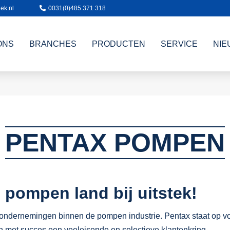
ek.nl
0031(0)485 371 318
ONS
BRANCHES
PRODUCTEN
SERVICE
NIE
PENTAX POMPEN
, pompen land bij uitstek!
ondernemingen binnen de pompen industrie. Pentax staat op voo
en met succes een veeleisende en selectieve klantenkring.