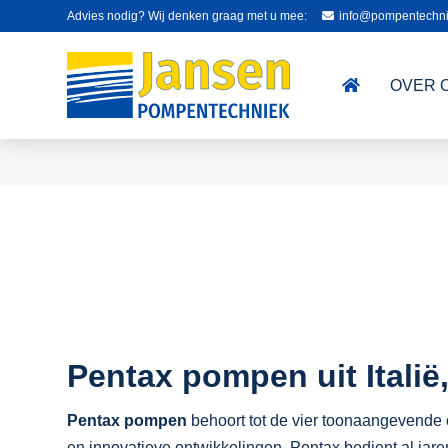
Advies nodig? Wij denken graag met u mee:
info@pompentechni
OVER 
Pentax pompen uit Italië
Pentax pompen
behoort tot de vier toonaangevende 
en innovatieve ontwikkelingen. Pentax bedient al jar