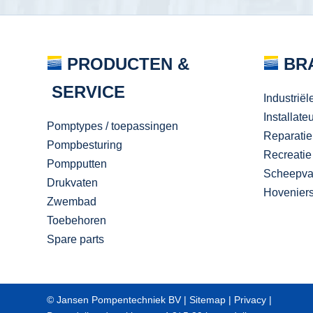
PRODUCTEN &
BR
SERVICE
Industriël
Installate
Pomptypes / toepassingen
Reparatie
Pompbesturing
Recreatie
Pompputten
Scheepva
Drukvaten
Hovenier
Zwembad
Toebehoren
Spare parts
© Jansen Pompentechniek BV |
Sitemap
|
Privacy
|