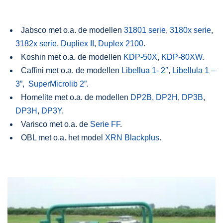
Jabsco met o.a. de modellen
31801 serie
,
3180x serie
,
3182x serie
,
Dupliex II
,
Duplex 2100
.
Koshin met o.a. de modellen
KDP-50X
,
KDP-80XW
.
Caffini met o.a. de modellen
Libellua 1- 2″
,
Libellula 1 –
3”
,
SuperMicrolib 2”
.
Homelite met o.a. de modellen
DP2B
,
DP2H
,
DP3B
,
DP3H
,
DP3Y
.
Varisco met o.a. de
Serie FF
.
OBL met o.a. het model
XRN Blackplus
.