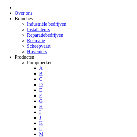
Over ons
Branches
Industriële bedrijven
Installateurs
Reparatiebedrijven
Recreatie
Scheepvaart
Hoveniers
Producten
Pompmerken
A
B
C
D
E
F
G
H
I
J
K
L
M