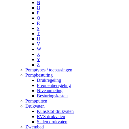
N
O
P
Q
R
S
T
U
V
W
X
Y
Z
Pomptypes / toepassingen
Pompbesturing
Drukregeling
Frequentieregeling
Niveaumeting
Besturingskasten
Pompputten
Drukvaten
Kunststof drukvaten
RVS drukvaten
Stalen drukvaten
Zwembad