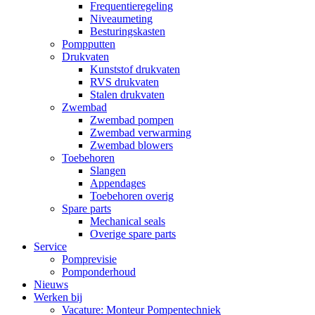
Frequentieregeling
Niveaumeting
Besturingskasten
Pompputten
Drukvaten
Kunststof drukvaten
RVS drukvaten
Stalen drukvaten
Zwembad
Zwembad pompen
Zwembad verwarming
Zwembad blowers
Toebehoren
Slangen
Appendages
Toebehoren overig
Spare parts
Mechanical seals
Overige spare parts
Service
Pomprevisie
Pomponderhoud
Nieuws
Werken bij
Vacature: Monteur Pompentechniek