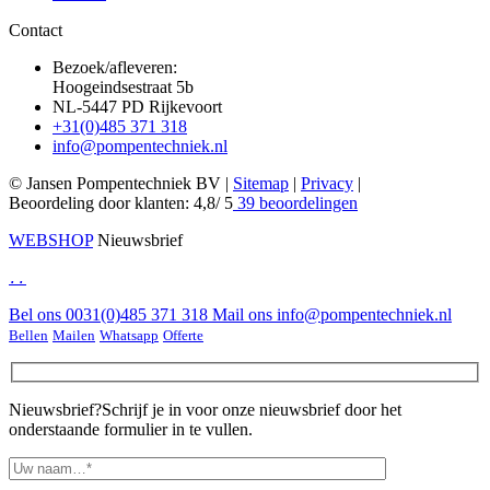
Contact
Bezoek/afleveren:
Hoogeindsestraat 5b
NL-5447 PD Rijkevoort
+31(0)485 371 318
info@pompentechniek.nl
© Jansen Pompentechniek BV |
Sitemap
|
Privacy
|
Beoordeling
door klanten:
4,8
/
5
39
beoordelingen
WEBSHOP
Nieuwsbrief
.
.
Bel ons
0031(0)485 371 318
Mail ons
info@pompentechniek.nl
Bellen
Mailen
Whatsapp
Offerte
Nieuwsbrief?
Schrijf je in voor onze nieuwsbrief door het
onderstaande formulier in te vullen.