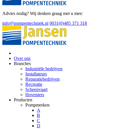
Advies nodig? Wij denken graag met u mee:
info@pompentechniek.nl
0031(0)485 371 318
Over ons
Branches
Industriële bedrijven
Installateurs
Reparatiebedrijven
Recreatie
Scheepvaart
Hoveniers
Producten
Pompmerken
A
B
C
D