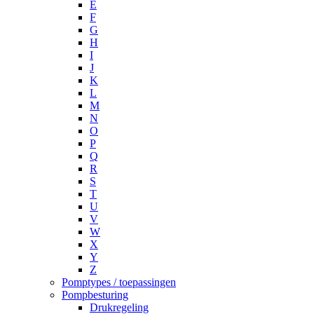
E
F
G
H
I
J
K
L
M
N
O
P
Q
R
S
T
U
V
W
X
Y
Z
Pomptypes / toepassingen
Pompbesturing
Drukregeling